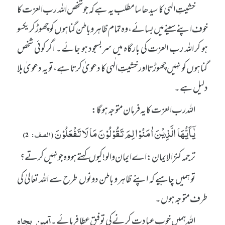
خشیتِ الٰہی کا سیدھا سا مطلب یہ ہے کہ جو شخص اللہ رب العزت کا
خوف اپنے سینے میں بسائے، وہ تمام ظاہر و باطن گناہوں کو چھوڑ کر یکسو
ہو کر اللہ رب العزت کی بارگاہ میں سربسجود ہو جائے۔ اگر کوئی شخص
گناہوں کو نہیں چھوڑتا اور خشیتِ الٰہی کا دعویٰ کرتا ہے، تو یہ دعویٰ بلا
دلیل ہے۔
اللہ رب العزت کا یہ فرمان متوجہ ہوگا:
یٰۤاَیُّهَا الَّذِیْنَ اٰمَنُوْا لِمَ تَقُوْلُوْنَ مَا لَا تَفْعَلُوْنَ
(الصف: 2)
ترجمہ کنزالایمان: اے ایمان والو! کیوں کہتے ہو وہ جو نہیں کرتے؟
تو ہمیں چاہیے کہ اپنے ظاہر و باطن دونوں طرح سے اللہ تعالیٰ کی
طرف متوجہ ہوں۔
اللہ ہمیں خوب عبادت کرنے کی توفیق عطا فرمائے۔
آمین بجاہ