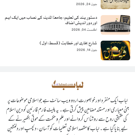
جون 24, 2026
دستورِ ہند کی تعلیم: جامعۃ المدینہ کے نصاب میں ایک اہم
اور دور اندیش اضافہ
اگست 04, 2026
شارحِ بخاری اور خطابت (قسط: اول)
جون 14, 2026
لباب ایک منفرد اور خوبصورت اردو ویب سائٹ ہے جو اسلامی موضوعات پر
مبنی معیاری اور مستند مضامین پیش کرتی ہے۔ یہ پلیٹ فارم قارئین کو دینِ اسلام
کی حقیقی روح سے روشناس کروانے اور علم و حکمت کے موتی بکھیرنے کے
لیے بنایا گیا ہے۔ لباب کا مقصد اسلامی تعلیمات کو آسان، دلچسپ اور دلنشین