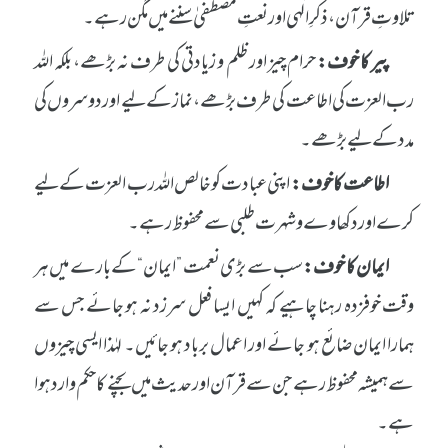
تلاوتِ قرآن، ذکرِ الٰہی اور نعتِ مصطفیٰ سننے میں مگن رہے۔
پیر کا خوف:
حرام چیز اور ظلم و زیادتی کی طرف نہ بڑھے، بلکہ اللہ
رب العزت کی اطاعت کی طرف بڑھے، نماز کے لیے اور دوسروں کی
مدد کے لیے بڑھے۔
اطاعت کا خوف:
اپنی عبادت کو خالص اللہ رب العزت کے لیے
کرے اور دکھاوے و شہرت طلبی سے محفوظ رہے۔
ایمان کا خوف:
سب سے بڑی نعمت ”ایمان“ کے بارے میں ہر
وقت خوفزدہ رہنا چاہیے کہ کہیں ایسا فعل سرزد نہ ہو جائے جس سے
ہمارا ایمان ضائع ہو جائے اور اعمال برباد ہو جائیں۔ لہٰذا ایسی چیزوں
سے ہمیشہ محفوظ رہے جن سے قرآن اور حدیث میں بچنے کا حکم وارد ہوا
ہے۔