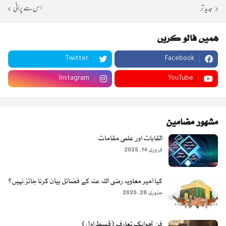
جدید تر
اس سے پرانی
ہمیں فالو کریں
Twitter
Facebook
Instagram
YouTube
مشہور مضامین
القابات اور علمی مقامات
فروری 14, 2025
کیا امیر معاویہ رضی اللہ عنہ کے فضائل بیان کرنا جائز نہیں؟
جنوری 28, 2025
فن نحوایک تعارف (قسط اول)