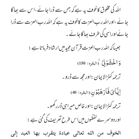
اللہ کی مخلوق کا خوف یہ ہے کہ جس سے ڈرا جائے، اس سے بھاگا
جائے، اور اللہ رب العزت کا خوف یہ ہے کہ اللہ رب العزت سے ڈرا
جائے اور اسی کی طرف بھاگا جائے۔
جیسا کہ اللہ رب العزت قرآن مجید میں ارشاد فرماتا ہے:
وَ اخْشَوْنِیْۗ
(البقرہ: 150)
ترجمہ کنزالایمان: اور مجھ سے ڈرو۔
اِیَّایَ فَارْهَبُوْنِ
(البقرہ: 40)
ترجمہ کنزالایمان: اور خاص میرا ہی ڈر رکھو۔
اور دوسرے لفظوں میں اس طرح تعریف کی گئی ہے:
الخوف من الله تعالى عبادة يتقرب بها العبد إلى