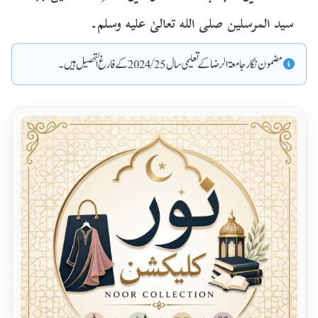
سید المرسلین صلی اللہ تعالیٰ علیہ وسلم۔
مضمون نگار جامعۃ الرضا کے تعلیمی سال 2024/25 کے فارغ التحصیل ہیں۔