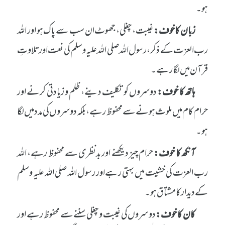
ہو۔
زبان کا خوف:
غیبت، چغلی، جھوٹ ان سب سے پاک ہو اور اللہ
رب العزت کے ذکر، رسول اللہ صلی اللہ علیہ وسلم کی نعت اور تلاوتِ
قرآن میں لگا رہے۔
ہاتھ کا خوف:
دوسروں کو تکلیف دینے، ظلم و زیادتی کرنے اور
حرام کام میں ملوث ہونے سے محفوظ رہے، بلکہ دوسروں کی مدد میں لگا
ہو۔
آنکھ کا خوف:
حرام چیز دیکھنے اور بدنظری سے محفوظ رہے، اللہ
رب العزت کی خشیت میں بہتی رہے اور رسول اللہ صلی اللہ علیہ وسلم
کے دیدار کا مشتاق ہو۔
کان کا خوف:
دوسروں کی غیبت و چغلی سننے سے محفوظ رہے اور