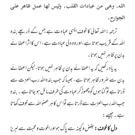
الله، وهى من عبادات القلب، وليس لها عمل ظاهر على
الجوارح۔
ترجمہ: اللہ تعالیٰ کا خوف ایسی عبادت ہے جس کے ذریعے بندہ
اللہ کے قریب ہوتا ہے، اور وہ دلی عبادت ہے، اس کا اثر اعضائے
بدن پر ظاہر نہیں ہوتا۔
یہ یاد رکھیں کہ یہ اعضائے بدن پر ظاہر نہیں ہوتا، لیکن اعضائے
بدن سے ضرور ظاہر ہوتا ہے، جیسا کہ جب بندہ اللہ رب العزت سے
ڈرتا ہے تو گناہوں کو چھوڑ کر عبادت کی طرف مائل ہو جاتا ہے۔ بندہ
جب اللہ رب العزت سے ڈرتا ہے تو اس کا ہر عضو اللہ سے خوف کھاتا
ہے۔ جیسے:
دل کا خوف:
بغض و کینہ سے پاک ہو اور اخوت و محبت سے لبریز