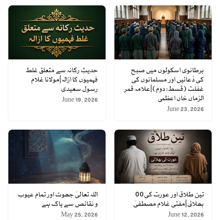
برطانوی اسکولوں میں صبح
حدیثِ رکانہ سے متعلق غلط
کی دُعائیں اور مسلمانوں کی
فہمیوں کا ازالہ|مولانا غلام
غفلت (قسط: دوم)|علامہ قمر
رسول سعیدی
الزماں خاں اعظمی
June 19, 2026
June 23, 2026
تین طلاق اور عورت کی00
اللہ تعالیٰ جھوٹ اور تمام عیوب
بھلائی|مفتی غلام مصطفیٰ
و نقائص سے پاک ہے
May 25, 2026
June 12, 2026