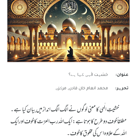
عنوان:
خشیت الٰہی کیا ہے؟
تحریر:
محمد انعام خان قادری مرکزی
خشیتِ الٰہی کا معنی لوگوں نے الگ الگ انداز میں بیان کیا ہے۔
مطلقاً خوف دو طرح کا ہوتا ہے: ایک اللہ رب العزت کا خوف اور ایک
اللہ کے علاوہ اس کی مخلوق کا خوف۔