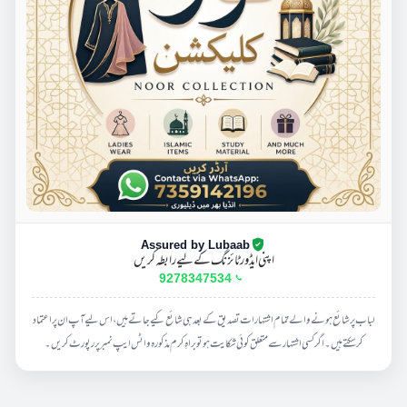
Assured by Lubaab
اپنی ایڈورٹائزنگ کے لیے رابطہ کریں
9278347534
لباب پر شائع ہونے والے تمام اشتہارات تصدیق کے بعد ہی شائع کیے جاتے ہیں، اس لیے آپ ان پر اعتماد
کر سکتے ہیں۔ اگر کسی اشتہار سے متعلق کوئی شکایت ہو تو براہِ کرم مذکورہ واٹس ایپ نمبر پر رپورٹ کریں۔