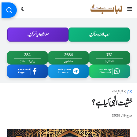
ایپ ڈاؤن لوڈ کریں
مضامین اسپانسر کریں
284
2584
761
قلمکاران
مضامین
پیش کنندگان
Facebook
Telegram
WhatsApp
Page
Channel
Channel
ہوم
ایمانیات
خشیت الٰہی کیا ہے؟
مارچ 19, 2025