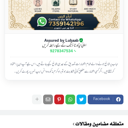
Assured by Lubaab
اپنی ایڈورٹائزنگ کے لیے رابطہ کریں
9278347534
لباب پر شائع ہونے والے تمام اشتہارات تصدیق کے بعد ہی شائع کیے جاتے ہیں، اس لیے آپ ان پر اعتماد
کر سکتے ہیں۔ اگر کسی اشتہار سے متعلق کوئی شکایت ہو تو براہِ کرم مذکورہ واٹس ایپ نمبر پر رپورٹ کریں۔
Facebook
متعلقہ مضامین ومقالات