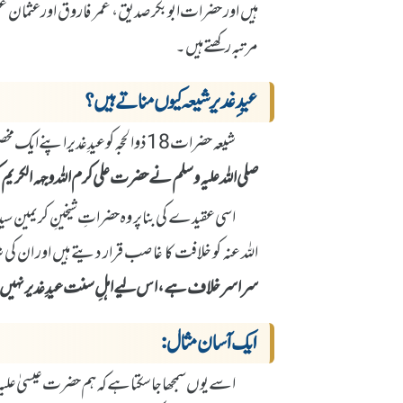
ہیں اور حضرات ابوبکر صدیق، عمر فاروق اور عثمان غن
مرتبہ رکھتے ہیں۔
عیدِ غدیر شیعہ کیوں مناتے ہیں؟
شیعہ حضرات 18 ذوالحجہ کو عیدِ غدیر اپنے ایک مخصوص عقیدے کی بنیاد پر مناتے ہیں۔
صلی اللہ علیہ وسلم نے حضرت علی کرم اللہ وجہہ الکریم کو بل
اسی عقیدے کی بنا پر وہ حضراتِ شیخینِ کریمین سیدن
اللہ عنہ کو خلافت کا غاصب قرار دیتے ہیں اور ان ک
سراسر خلاف ہے، اس لیے اہلِ سنت عیدِ غدیر نہی
ایک آسان مثال:
اسے یوں سمجھا جا سکتا ہے کہ ہم حضرت عیسیٰ علیہ