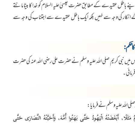
ے باطل عقیدے کے مطابق حضرت عیسیٰ علیہ السلام کو خدا کا بیٹا مانتے
ان کے انکار کی وجہ سے نہیں بلکہ ایک باطل عقیدے سے اجتناب کی وجہ سے
 حکم:
یں نبی کریم صلی اللہ علیہ وسلم نے حضرت علی رضی اللہ عنہ کی حضرت
رمائی۔
لی اللہ علیہ وسلم نے فرمایا:
ثَلًا، أَبْغَضَتْهُ الْيَهُودُ حَتَّى بَهَتُوا أُمَّهَ، وَأَحَبَّتْهُ النَّصَارَى حَتَّى