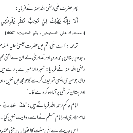
پھر حضرت علی رضی اللہ عنہ نے فرمایا:
أَلَا وَإِنَّهُ يَهْلِكُ فِيَّ مُحِبٌّ مُطْرٍ يُفْرِطُنِ
[المستدرك على الصحيحين، رقم الحديث: 4667]
ترجمہ: “اے علی! تم میں حضرت عیسیٰ علیہ السلام
ماجدہ پر بہتان باندھ دیا اور نصاریٰ نے ان سے اتنی مح
رضی اللہ عنہ نے فرمایا: “خبردار! میرے بارے می
والا، جو میری ایسی تعریف کرے گا جو مجھ میں نہیں
اور بہتان تراشی پر آمادہ کر دے گا۔”
امام حاکم رحمہ اللہ فرماتے ہیں: “
هَذَا حَدِيثٌ صَحِ
امام بخاری اور امام مسلم نے اسے روایت نہیں کیا۔”
اس حدیث سے اہلِ سنت کا اعتدال پر مبنی عقیدہ و