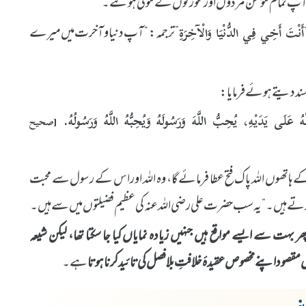
آپ تمام مؤمن مردوں اور عورتوں کے مولیٰ ہو گئے۔”
” ترجمہ: “آپ دنیا و آخرت میں میرے
أَنْتَ أَخِي فِي الدُّنْيَا وَالْآخِرَةِ
ی سند دیتے ہوئے فرمایا:
َهُ عَلَى يَدَيْهِ، يُحِبُّ اللَّهَ وَرَسُولَهُ وَيُحِبُّهُ اللَّهُ وَرَسُولُهُ.
[صحيح
کے ہاتھوں اللہ پاک فتح عطا فرمائے گا، وہ اللہ اور اس کے رسول سے محبت
کرتے ہیں۔” یہ سب حضرت علی رضی اللہ عنہ کی عظیم فضیلتوں میں سے ہیں۔
ہت سے ایسے مواقع ہیں جنہیں زیادہ نمایاں کیا جا سکتا تھا، لیکن شیعہ
قصود اپنے مخصوص عقیدۂ خلافتِ بلافصل کی تائید کرنا ہوتا
ہے۔
: