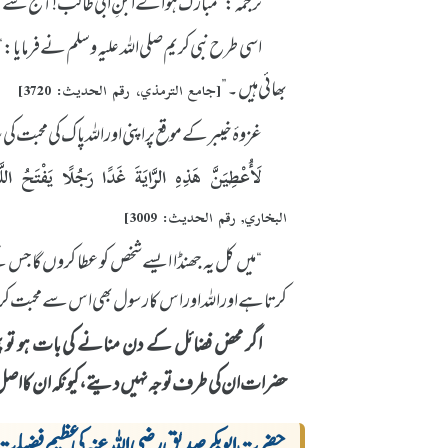
ترجمہ: “مبارک ہو اے ابنِ ابی طالب! آج سے 
اسی طرح نبی کریم صلی اللہ علیہ وسلم نے فرمایا: “
بھائی ہیں۔”
[جامع الترمذي، رقم الحديث: 3720]
غزوۂ خیبر کے موقع پر اپنی اور اللہ پاک کی محبت ک
لَأُعْطِيَنَّ هَذِهِ الرَّايَةَ غَدًا رَجُلًا يَفْتَحُ اللّ
البخاري, رقم الحديث: 3009]
“میں کل یہ جھنڈا ایسے شخص کو عطا کروں گا جس 
کرتا ہے اور اللہ اور اس کا رسول بھی اس سے محبت 
اگر محض فضائل کے دن منانے کی بات ہو تو پھر ب
حضرات ان کی طرف توجہ نہیں دیتے، کیونکہ ان کا اصل م
حضرت ابوبکر صدیق رضی اللہ عنہ کی عظیم فضیلت