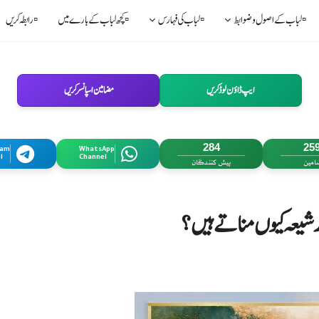
▫️لباب کے اصول و ضوابط
▫️لباب کی فہارس
▫️ کچھ لباب کے بارے میں
▫️رابطہ کریں
ایپ ڈاؤن لوڈ کریں
مضامین اسپانسر کریں
284
25
ram
WhatsApp
l
Channel
امین
پیش کنندگان
ر شیعہ کیوں مناتے ہیں؟