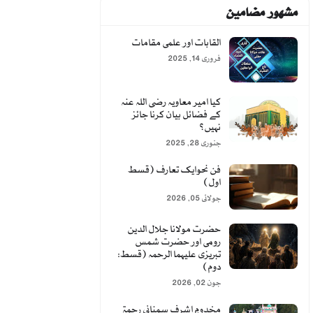
مشہور مضامین
القابات اور علمی مقامات
فروری 14, 2025
کیا امیر معاویہ رضی اللہ عنہ
کے فضائل بیان کرنا جائز
نہیں؟
جنوری 28, 2025
فن نحوایک تعارف (قسط
اول)
جولائی 05, 2026
حضرت مولانا جلال الدین
رومی اور حضرت شمس
تبریزی علیہما الرحمہ (قسط:
دوم)
جون 02, 2026
مخدومِ اشرف سمنانی رحمۃ