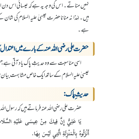
نہیں مناتے۔ اس کی وجہ یہ ہے کہ عیسائی اس دن اپن
ہیں۔ لہٰذا نہ منانا حضرت عیسیٰ علیہ السلام کی ش
ہے۔
حضرت علی رضی اللہ عنہ کے بارے میں اعتدال کا
اسی مناسبت سے وہ حدیثِ پاک یاد آتی ہے جس م
عیسیٰ علیہ السلام کے ساتھ ایک خاص مشابہت بیان ف
حدیثِ پاک:
حضرت علی رضی اللہ عنہ فرماتے ہیں کہ رسول اللہ ص
يَا عَلِيُّ إِنَّ فِيكَ مِنْ عِيسَى عَلَيْهِ السَّلَامُ مَ
أَنْزَلُوهُ بِالْمَنْزِلَةِ الَّتِي لَيْسَ بِهَا.