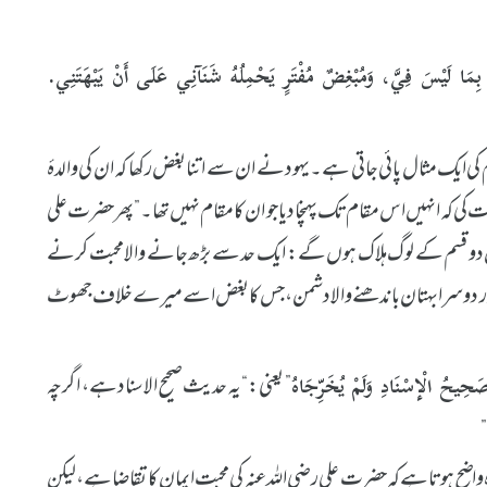
ي بِمَا لَيْسَ فِيَّ، وَمُبْغِضٌ مُفْتَرٍ يَحْمِلُهُ شَنَآنِي عَلَى أَنْ يَبْهَتَنِي.
 کی ایک مثال پائی جاتی ہے۔ یہود نے ان سے اتنا بغض رکھا کہ ان کی والدۂ
بت کی کہ انہیں اس مقام تک پہنچا دیا جو ان کا مقام نہیں تھا۔” پھر حضرت علی
ں دو قسم کے لوگ ہلاک ہوں گے: ایک حد سے بڑھ جانے والا محبت کرنے
، اور دوسرا بہتان باندھنے والا دشمن، جس کا بغض اسے میرے خلاف جھوٹ
” یعنی: “یہ حدیث صحیح الاسناد ہے، اگرچہ
يحُ الْإِسْنَادِ وَلَمْ يُخَرِّجَاهُ
اضح ہوتا ہے کہ حضرت علی رضی اللہ عنہ کی محبت ایمان کا تقاضا ہے، لیکن