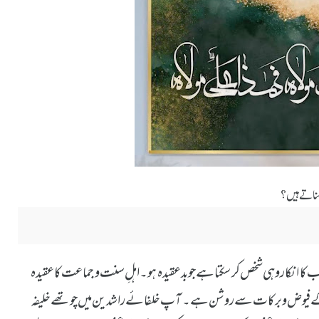
 مناتے ہیں؟
 کا انکار وہی شخص کر سکتا ہے جو بدعقیدہ ہو۔ اہلِ سنت و جماعت کا عقیدہ
ہ کے فیوض و برکات سے روشن ہے۔ آپ خلفائے راشدین میں چوتھے خلیفہ