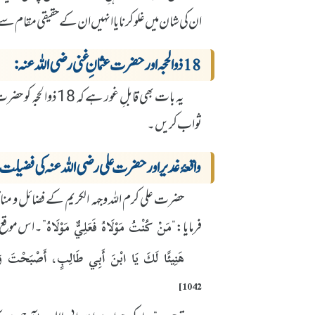
ان کی شان میں غلو کرنا یا انہیں ان کے حقیقی مقام س
18 ذوالحجہ اور حضرت عثمانِ غنی رضی اللہ عنہ:
یہ بات بھی قابلِ غو
ثواب کریں۔
واقعۂ غدیر اور حضرت علی رضی اللہ عنہ کی فضیلت
حضرت علی کرم اللہ وجہہ الکریم کے فضائل و منا
فرمایا: “
”۔ اس موقع 
مَنْ كُنْتُ مَوْلَاهُ فَعَلِيٌّ مَوْلَاهُ
هَنِيئًا لَكَ يَا ابْنَ أَبِي طَالِبٍ، أَصْبَحْتَ وَأ
1042]