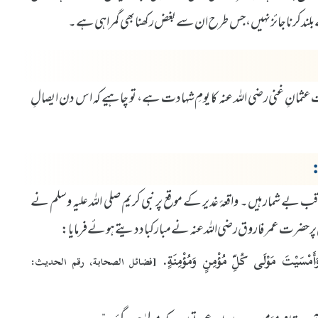
ے بلند کرنا جائز نہیں، جس طرح ان سے بغض رکھنا بھی گمراہی ہے۔
ر ہے کہ 18 ذوالحجہ کو حضرت عثمانِ غنی رضی اللہ عنہ کا یومِ شہادت ہے، تو چاہیے کہ اس دن ایصالِ
:
قب بے شمار ہیں۔ واقعۂ غدیر کے موقع پر نبی کریم صلی اللہ علیہ وسلم نے
پر حضرت عمر فاروق رضی اللہ عنہ نے مبارکباد دیتے ہوئے فرمایا:
َمْسَيْتَ مَوْلَى كُلِّ مُؤْمِنٍ وَمُؤْمِنَةٍ.
[فضائل الصحابة، رقم الحديث: