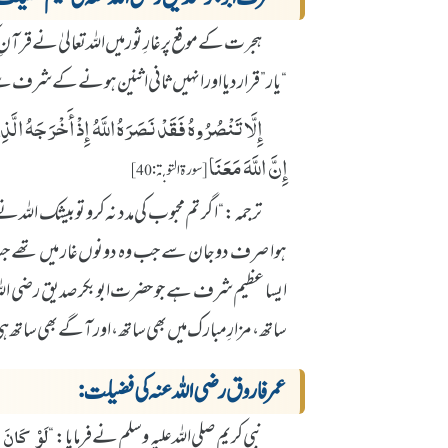
ہجرت کے موقع پر غارِ ثور میں اللہ تعالیٰ نے قرآنِ
“یار” قرار دیا اور انہیں ثانی اثنین ہونے کے شرف 
إِلَّا تَنْصُرُوهُ فَقَدْ نَصَرَهُ اللَّهُ إِذْ أَخْرَجَهُ الّ
إِنَّ اللَّهَ مَعَنَا
[سورۃ التوبة: 40]
ترجمہ: “اگر تم محبوب کی مدد نہ کرو تو بیشک ال
ہوا صرف دو جان سے جب وہ دونوں غار میں تھے جب
ایسا عظیم شرف ہے جو حضرت ابوبکر صدیق رضی اللہ عنہ
ساتھ، مزارِ مبارک میں بھی ساتھ، اور آگے بھی ساتھ
عمر فاروق رضی اللہ عنہ کی فضیلت:
نبی کریم صلی اللہ علیہ وسلم نے فرمایا: “
لَوْ كَانَ 