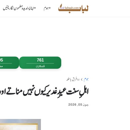
▫️ہوم
▫️ اپنا پسندیدہ مضمون نگار چنیں
95
761
قلمکاران
مض
ہوم
رد فرق باطلہ
اہلِ سنت عیدِ غدیر کیوں نہیں مناتے او
جون 05, 2026