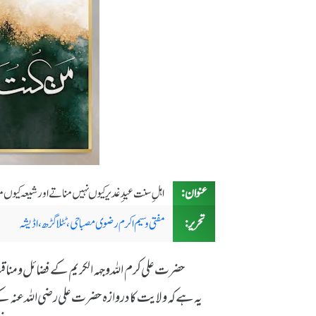
عنوان:
اہلِ سنت عیدِ غدیر کیوں نہیں مناتے اور شیعہ کیوں
تحریر:
مفتی وسیم اکرم رضوی مصباحی، ٹٹلا گڑھ، اڈیشہ
حضرت علی کرم اللہ وجہہ الکریم کے فضائل و مناقب
یہ ہے کہ ولایت کا دروازہ حضرت علی رضی اللہ عن