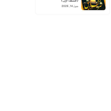
(قسط: اول)
جون 14, 2026