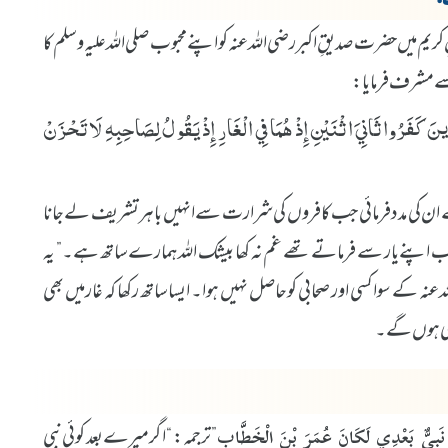
 کریم میں حضرت صدیقِ اکبر رضی اللہ عنہ کو اپنے محبوب صلی اللہ علیہ وسلم کا
سے مشرف فرمایا:
َذِينَ كَفَرُوا ثَانِيَ اثْنَيْنِ إِذْ هُمَا فِي الْغَارِ إِذْ يَقُولُ لِصَاحِبِهِ لَا تَحْزَنْ
لہ نے ان کی مدد فرمائی جب کافروں کی شرارت سے انہیں باہر تشریف لے جانا
 اپنے یار سے فرماتے تھے غم نہ کھا بیشک اللہ ہمارے ساتھ ہے۔” یہ
 کے سوا کسی اور صحابی کو حاصل نہیں ہوا۔ ایسا ساتھ رکھا کہ غار میں بھی
 ہی ہوں گے۔
” ترجمہ: “اگر میرے بعد کوئی نبی
نَبِيٌّ بَعْدِي لَكَانَ عُمَرَ بْنَ الْخَطَّابِ