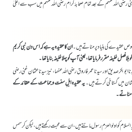
ی رضی اللہ عنہم کے بعد تمام صحابۂ کرام رضی اللہ عنہم میں سب سے اعلیٰ
ان کا عقیدہ یہ ہے کہ اس دن نبی کریم
ا فصل خلیفہ مقرر فرمایا تھا، یعنی آپ کو پہلا خلیفہ بنایا تھا۔
ا ابوبکر صدیق اور سیدنا عمر فاروق رضی اللہ عنہما، نیز سیدنا عثمان غنی رضی
ی شان میں گستاخی کرتے ہیں۔
یہ عقیدہ اہلِ سنت و جماعت کے عقائد کے
ں مناتے۔
 السلام کو اولو العزم رسول مانتے ہیں، ان سے محبت رکھتے ہیں، لیکن کرسمس