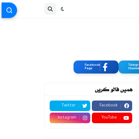
Facebook
Teleg
Page
Channe
ہمیں فالو کریں
Twitter
Facebook
Instagram
YouTube