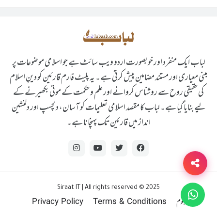
لباب ایک منفرد اور خوبصورت اردو ویب سائٹ ہے جو اسلامی موضوعات پر
مبنی معیاری اور مستند مضامین پیش کرتی ہے۔ یہ پلیٹ فارم قارئین کو دینِ اسلام
کی حقیقی روح سے روشناس کروانے اور علم و حکمت کے موتی بکھیرنے کے
لیے بنایا گیا ہے۔ لباب کا مقصد اسلامی تعلیمات کو آسان، دلچسپ اور دلنشین
انداز میں قارئین تک پہنچانا ہے۔
Siraat IT | All rights reserved © 2025
ہوم
Terms & Conditions
Privacy Policy