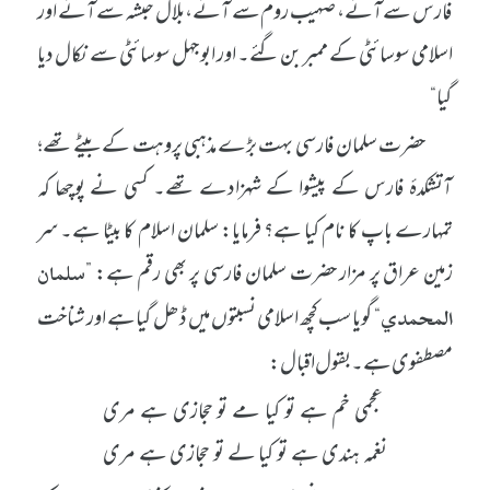
فارس سے آئے، صہیب روم سے آئے، بلال حبشہ سے آئے اور
اسلامی سوسائٹی کے ممبر بن گئے۔ اور ابو جہل سوسائٹی سے نکال دیا
گیا“
حضرت سلمان فارسی بہت بڑے مذہبی پروہت کے بیٹے تھے؛
آتشکدۂ فارس کے پیشوا کے شہزادے تھے۔ کسی نے پوچھا کہ
تمہارے باپ کا نام کیا ہے؟ فرمایا: سلمان اسلام کا بیٹا ہے۔ سر
زمین عراق پر مزار حضرت سلمان فارسی پر بھی رقم ہے: ”
سلمان
“ گویا سب کچھ اسلامی نسبتوں میں ڈھل گیا ہے اور شناخت
المحمدي
مصطفوی ہے۔ بقول اقبال:
عجمی خم ہے تو کیا مے تو حجازی ہے مری
نغمہ ہندی ہے تو کیا لے تو حجازی ہے مری