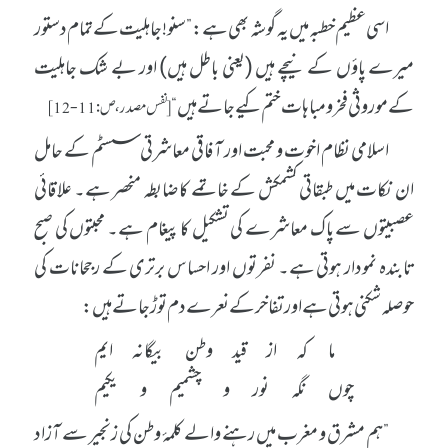
اسی عظیم خطبہ میں یہ گوشہ بھی ہے: ”سنو! جاہلیت کے تمام دستور
میرے پاؤں کے نیچے ہیں (یعنی باطل ہیں) اور بے شک جاہلیت
کے موروثی فخر و مباہات ختم کیے جاتے ہیں“
[نفس مصدر، ص: 11-12]
اسلامی نظام اخوت و محبت اور آفاقی معاشرتی سسٹم کے حامل
ان نکات میں طبقاتی کشمکش کے خاتمے کا ضابطہ منحصر ہے۔ علاقائی
عصبیتوں سے پاک معاشرے کی تشکیل کا پیغام ہے۔ محبتوں کی صبح
تابندہ نمودار ہوتی ہے۔ نفرتوں اور احساس برتری کے رجحانات کی
حوصلہ شکنی ہوتی ہے اور تفاخر کے نعرے دم توڑ جاتے ہیں:
ما کہ از قید وطن بیگانہ ایم
چوں نگہ نور و چشمیم و یکیم
”ہم مشرق و مغرب میں رہنے والے کلمۂ وطن کی زنجیر سے آزاد