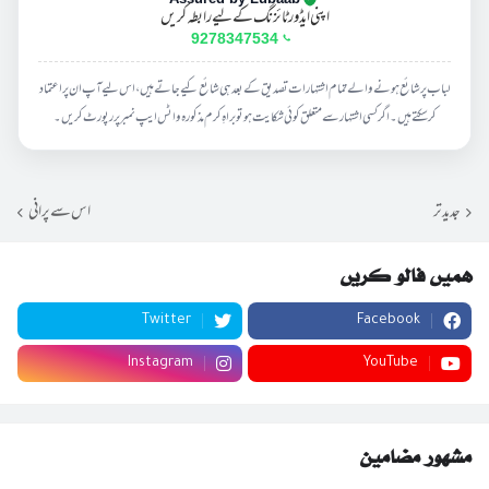
اپنی ایڈورٹائزنگ کے لیے رابطہ کریں
9278347534
لباب پر شائع ہونے والے تمام اشتہارات تصدیق کے بعد ہی شائع کیے جاتے ہیں، اس لیے آپ ان پر اعتماد
کر سکتے ہیں۔ اگر کسی اشتہار سے متعلق کوئی شکایت ہو تو براہِ کرم مذکورہ واٹس ایپ نمبر پر رپورٹ کریں۔
جدید تر
اس سے پرانی
ہمیں فالو کریں
Twitter
Facebook
Instagram
YouTube
مشہور مضامین