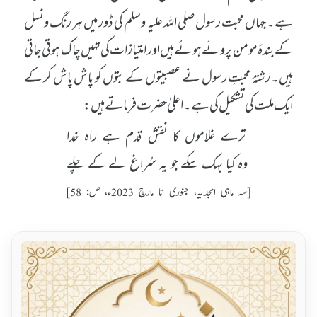
ہے۔ جہاں محبت رسول صلی اللہ علیہ وسلم کی ڈور میں ہر رنگ ونسل
کے بندۂ مومن پروئے ہوئے ہیں اور امتیازات کی تہیں چاک ہوتی جاتی
ہیں۔ رشتۂ محبتِ رسول نے عصبیتوں کے بتوں کو پاش پاش کر کے
ایک ملت کی تشکیل کی ہے۔ اعلیٰ حضرت فرماتے ہیں:
ترے غلاموں کا نقش قدم ہے راہ خدا
وہ کیا بہک سکے جو یہ سُراغ لے کے چلے
[سہ ماہی امجدیہ، جنوری تا مارچ 2023ء، ص: 58]