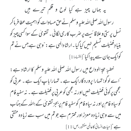
یہ جہاں چیز ہے کیا لوح و قلم تیرے ہیں
رسول اللہ صلی اللہ علیہ وسلم نے حق مساوات کو اہمیت عطا فرما کر
نسل پرستی و علاقائیت پر ضرب کاری لگائی۔ تقویٰ کے سوا کسی چیز کو
بنیادِ فضیلت تسلیم نہیں کیا گیا۔ ارشاد الٰہی ہے: ”وہی ہے جس نے تم
کو ایک جان سے پیدا کیا“
[النساء: 1]
خطبۂ حجۃ الوداع میں رسول اللہ صلی اللہ علیہ وسلم کا ارشاد ہے:
”اے لوگو! تمہارا پروردگار ایک ہے۔ تمہارا باپ ایک ہے۔ عربی کو
عجمی پر کوئی فضیلت نہیں اور نہ عجمی کو عربی پر فضیلت ہے۔ نہ سفید فام
کو سیاہ فام پر اور نہ سیاہ فام کو سفید فام پر بجز تقویٰ کے؛ اللہ کے جناب
میں سے وہی زیادہ معزز اور محترم ہے جو تم میں سب سے زیادہ متقی
ہے“
[حیات انسانی کا عالمی منشور، ص: 11]