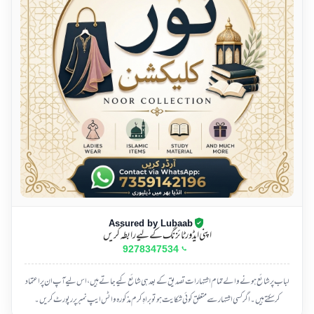
Assured by Lubaab
اپنی ایڈورٹائزنگ کے لیے رابطہ کریں
9278347534
لباب پر شائع ہونے والے تمام اشتہارات تصدیق کے بعد ہی شائع کیے جاتے ہیں، اس لیے آپ ان پر اعتماد
کر سکتے ہیں۔ اگر کسی اشتہار سے متعلق کوئی شکایت ہو تو براہِ کرم مذکورہ واٹس ایپ نمبر پر رپورٹ کریں۔