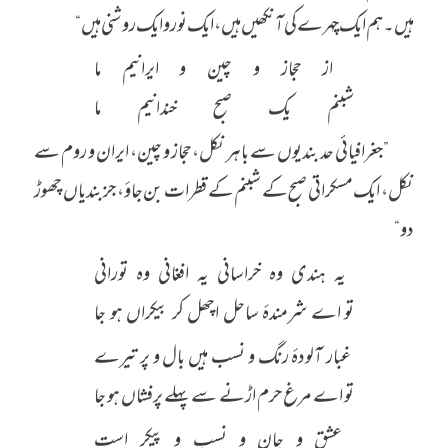
ہیں۔ ہم ایک چہرے کی آنکھیں ہیں، ایک نور و ایک روشنی ہیں“
از حجاز و چین و ایرانیم ما
شبنم یک صبح خندانیم ما
”جغرافیائی حد بندیوں سے باہر نکل، حجاز و چین، ایران و روم سے
نکل، ایک مسکراتی صبح کے شبنم کے قطرات بن جاؤ، جز بندیاں چھوڑ
دو“
یہ ہندی وہ خراسانی یہ افغانی وہ تورانی
تو اے شرمندۂ ساحل اچھل کر بیکراں ہو جا
غبار آلودۂ رنگ و نسب ہیں بال و پر تیرے
تو اے مرغ حرم اڑنے سے پہلے پرفشاں ہو جا
عشق و جان و نسب و پیکر است