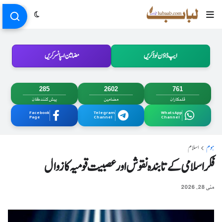
ایپ ڈاؤن لوڈ کریں
مضامین اسپانسر کریں
285
2602
761
قلمکاران
مضامین
پیش کنندگان
Facebook
Telegram
WhatsApp
Page
Channel
Channel
ہوم
اسلام
فکر اسلامی کے تابندہ نقوش اور عصبیت قومیہ کا زوال
مئی 28, 2026