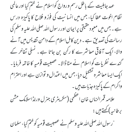
عہد جاہلیت کے باطل رسم و رواج کو اسلام نے ختم کیا اور عالمی
نظام اخوت عطا کیا، جس میں انسانیت کی فوز و فلاح کا پاکیزہ درس
ہے۔ جس میں معبود حقیقی پر ایمان اور رسول اللہ صلی اللہ علیہ وسلم کی
رسالت کی تصدیق ہے۔ دین کامل اسلام کے دامن تقدیس میں آنے
والا، ایک آفاقی معاشرے کا رکن بن جاتا ہے۔ نسلی تفاخر کے
گندے نظریات کو اسلام نے مٹا ڈالا۔ عصبیت قومیہ کا خاتمہ فرمایا۔
ایک ایسا معاشرہ تشکیل دیا، جس میں اعتدال و توازن ہے اور احترام
واکرام کے پاکیزہ جذبات ہیں۔
علامہ قمر الزماں خان اعظمی (سکریٹری جنرل ورلڈ اسلامک مشن
برطانیہ) کہتے ہیں:
”رسول اللہ صلی اللہ علیہ وسلم نے عصبیت قومیہ کو ختم کیا، سلمان