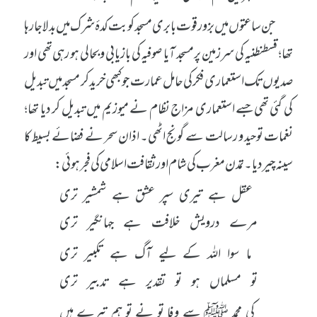
جن ساعتوں میں بزور قوت بابری مسجد کو بت کدۂ شرک میں بدلا جار ہا
تھا؛ قسطنطنیہ کی سرزمین پر مسجد آیا صوفیہ کی بازیابی و بحالی ہو رہی تھی اور
صدیوں تک استعماری فکر کی حامل عمارت جو کبھی خرید کر مسجد میں تبدیل
کی گئی تھی جسے استعماری مزاج نظام نے میوزیم میں تبدیل کر دیا تھا؛
نغمات توحید و رسالت سے گونج اٹھی۔ اذان سحر نے فضائے بسیط کا
سینہ چیر دیا۔ تمدن مغرب کی شام اور ثقافت اسلامی کی فجر ہوئی:
عقل ہے تیری سپر عشق ہے شمشیر تری
مرے درویش خلافت ہے جہانگیر تری
ما سوا اللہ کے لیے آگ ہے تکبیر تری
تو مسلماں ہو تو تقدیر ہے تدبیر تری
کی محمد ﷺ سے وفا تو نے تو ہم تیرے ہیں