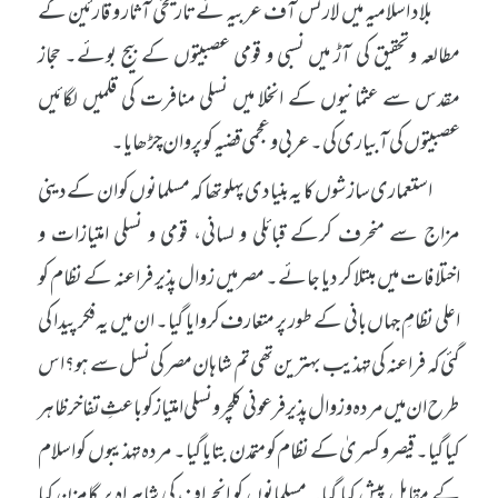
بلاد اسلامیہ میں لارنس آف عربیہ نے تاریخی آثار و قارئین کے
مطالعہ وتحقیق کی آڑ میں نسبی و قومی عصبیتوں کے بیج بوئے۔ حجاز
مقدس سے عثمانیوں کے انخلا میں نسلی منافرت کی قلمیں لگائیں
عصبیتوں کی آبیاری کی۔ عربی و عجمی قضیہ کو پروان چڑھایا۔
استعماری سازشوں کا یہ بنیادی پہلو تھا کہ مسلمانوں کو ان کے دینی
مزاج سے منحرف کرکے قبائلی و لسانی، قومی و نسلی امتیازات و
اختلافات میں مبتلا کر دیا جائے۔ مصر میں زوال پذیر فراعنہ کے نظام کو
اعلی نظامِ جہاں بانی کے طور پر متعارف کروایا گیا۔ ان میں یہ فکر پیدا کی
گئی کہ فراعنہ کی تہذیب بہترین تھی تم شاہان مصر کی نسل سے ہو؟ اس
طرح ان میں مردہ و زوال پذیر فرعونی کلچر و نسلی امتیاز کو باعثِ تفاخر ظاہر
کیا گیا۔ قیصر و کسریٰ کے نظام کو متمدن بتایا گیا۔ مردہ تہذیبوں کو اسلام
کے مقابل پیش کیا گیا۔ مسلمانوں کو انحراف کی شاہراہ پر گامزن کیا