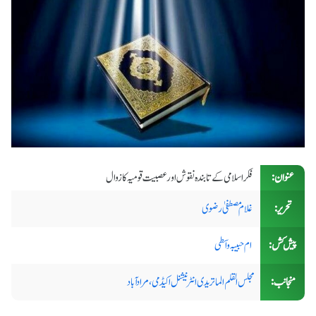
عنوان:
فکر اسلامی کے تابندہ نقوش اور عصبیت قومیہ کا زوال
تحریر:
غلام مصطفیٰ رضوی
پیش کش:
ام حبیبہ واسطی
منجانب:
مجلس القلم الماتریدی انٹرنیشنل اکیڈمی، مرادآباد