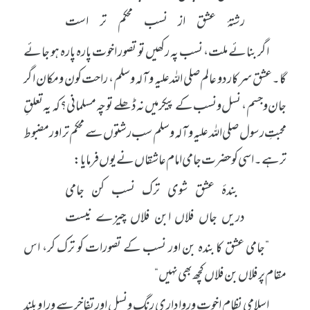
رشتۂ عشق از نسب محکم تر است
اگر بنائے ملت، نسب پہ رکھیں تو تصور اخوت پارہ پارہ ہو جائے
گا۔ عشق سرکار دو عالم صلی اللہ علیہ وآلہ وسلم، راحت کون و مکان اگر
جان و جسم، نسل و نسب کے پیکر میں نہ ڈھلے تو چہ مسلمانی؟ کہ یہ تعلقِ
محبتِ رسول صلی اللہ علیہ وآلہ وسلم سب رشتوں سے محکم تر اور مضبوط
تر ہے۔ اسی کو حضرت جامی امام عاشقاں نے یوں فرمایا:
بندۂ عشق شوی ترک نسب کن جامی
دریں جاں فلاں ابن فلاں چیزے نیست
”جامی عشق کا بندہ بن اور نسب کے تصورات کو ترک کر، اس
مقام پر فلاں بن فلاں کچھ بھی نہیں“
اسلامی نظام اخوت و رواداری رنگ ونسل اور تفاخر سے ورا و بلند