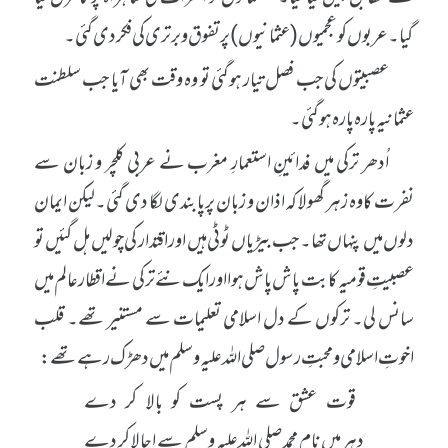
گیا۔ عربوں کو عجمیوں (عثمانیوں) پر تفوق و برتری کی فکر دی گئی۔
عصبیتوں کی جب فصل تیار ہوگئی تو وہ وقت بھی آیا جب سلطنت
عثمانیہ پارہ پارہ ہوگئی۔
اُدھر ترکی میں فدائینِ استعمارِ مغرب نے عربی کلچر و زبان سے
نفرت کا وہ زہر گھولا کہ اذان و زبان پر پابندی لگا دی گئی۔ لیکن ایمان
دلوں میں پنہاں تھا۔ جب بیڑیاں ٹوٹی ہیں اور اقتدار کی چولیں ہل گئیں تو
عصبیتِ قومیہ کا بت پاش پاش ہوا اور ایک نئے ترکی نے اقطار عالم میں
سانس لی۔ ترکوں کے دل اسلامی تعلیمات سے مستنیر تھے۔ قلب
اخوتِ اسلامی و محبتِ رسول صلی اللہ علیہ وسلم میں دھڑک رہے تھے:
قوت عشق سے ہر پست کو بالا کر دے
دہر میں نام محمد صلی اللہ علیہ وسلم سے اجالا کر دے